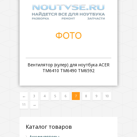
Вентилятор (кулер) для ноутбука ACER
TM6410 TM6490 TM6592
←
3
4
5
6
7
8
9
10
→
11
Каталог товаров
Аккумуляторы