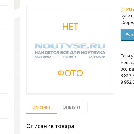
(
1
отзы
Купить
сборе,
Узн
Если у
менед
все В
8 812 
8 952 
Описание
Отзывы (1)
Описание товара