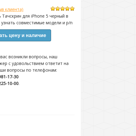
в клиента)
5.00
из
 Тачскрин для iPhone 5 черный в
5
основано
 узнать совместимые модели и p/n
на
оценке
1
клиента
ать цену и наличие
 вас возникли вопросы, наш
жер с удовольствием ответит на
аши вопросы по телефонам:
981-17-30
225-10-00
.