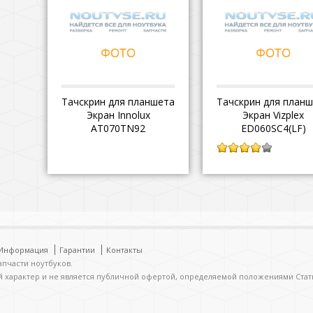
Тачскрин для планшета
Тачскрин для план
Экран Innolux
Экран Vizplex
AT070TN92
ED060SC4(LF)
4.00
из 5
Информация
Гарантии
Контакты
запчасти ноутбуков.
й характер и не является публичной офертой, определяемой положениями Стат