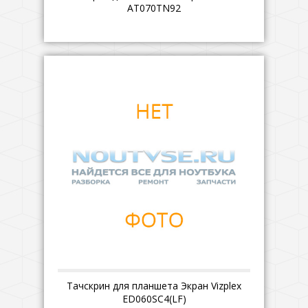
AT070TN92
Тачскрин для планшета Экран Vizplex
ED060SC4(LF)